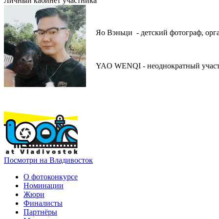
Личный кабинет участника
Яо Вэньци - детский фотограф, орг
YAO WENQI - неоднократный учас
Посмотри на Владивосток
О фотоконкурсе
Номинации
Жюри
Финалисты
Партнёры